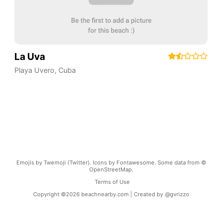
La Uva
Playa Uvero
,
Cuba
Emojis by Twemoji (Twitter). Icons by Fontawesome. Some data from ©
OpenStreetMap.
Terms of Use
Copyright ©
2026
beachnearby.com | Created by
@gvrizzo