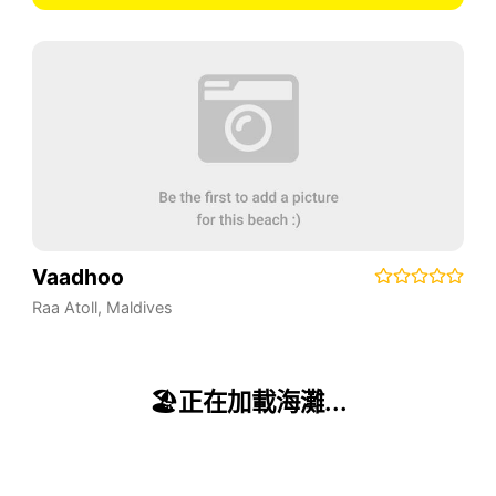
Vaadhoo
Raa Atoll
,
Maldives
🏖
正在加載海灘...