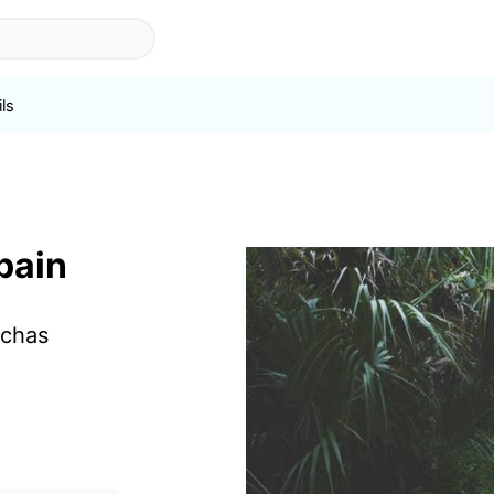
ils
pain
nchas