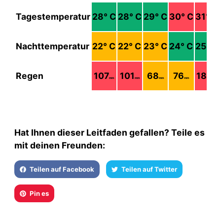
Tagestemperatur
28
° C
28
° C
29
° C
30
° C
31
° C
Nachttemperatur
22
° C
22
° C
23
° C
24
° C
25
° C
Regen
107
101
68
76
186
mm
mm
mm
mm
mm
Hat Ihnen dieser Leitfaden gefallen? Teile es
mit deinen Freunden:
Teilen auf Facebook
Teilen auf Twitter
Pin es