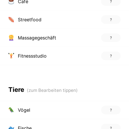
Café
?
Streetfood
?
Massagegeschäft
?
Fitnessstudio
?
Tiere
Vögel
?
Fische
?