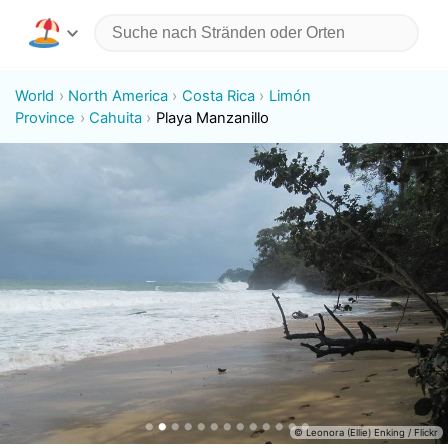
World
North America
Costa Rica
Limón
Province
Cahuita
Playa Manzanillo