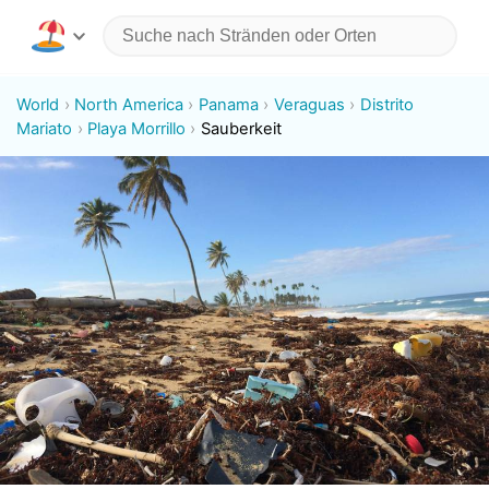
World
North America
Panama
Veraguas
Distrito
Mariato
Playa Morrillo
Sauberkeit