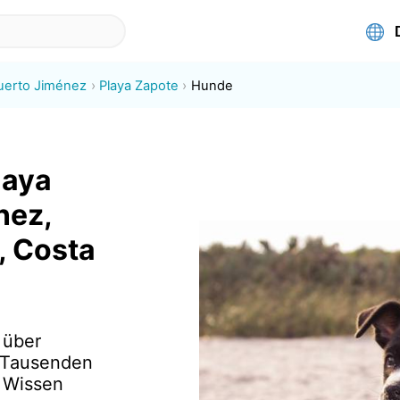
uerto Jiménez
Playa Zapote
Hunde
laya
nez,
, Costa
 über
e Tausenden
r Wissen