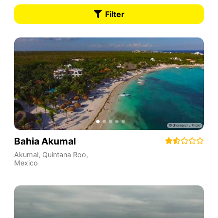
Filter
Bahia Akumal
Akumal
,
Quintana Roo
,
Mexico