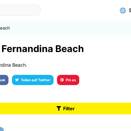
Beach
n Fernandina Beach
ndina Beach.
book
Teilen auf Twitter
Pin es
Filter