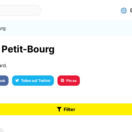
urg
 Petit-Bourg
ard.
book
Teilen auf Twitter
Pin es
Filter