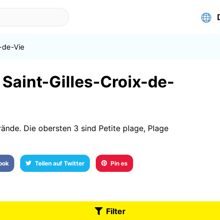
x-de-Vie
 Saint-Gilles-Croix-de-
rände. Die obersten 3 sind Petite plage, Plage
book
Teilen auf Twitter
Pin es
Filter