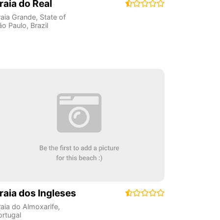
raia do Real
raia Grande
,
State of
ão Paulo
,
Brazil
raia dos Ingleses
raia do Almoxarife
,
ortugal