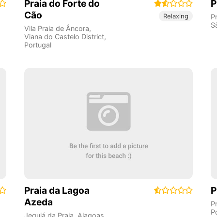
Praia do Forte do
P
Cão
Relaxing
P
S
Vila Praia de Âncora
,
Viana do Castelo District
,
Portugal
Praia da Lagoa
P
Azeda
P
P
Jequiá da Praia
,
Alagoas
,