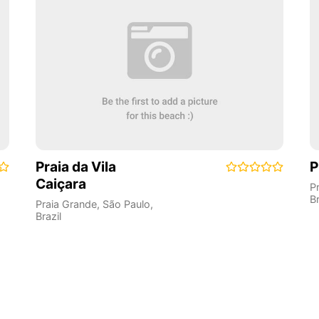
Praia da Vila
P
Caiçara
P
Br
Praia Grande
,
São Paulo
,
Brazil