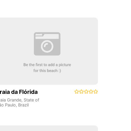
raia da Flórida
raia Grande
,
State of
ão Paulo
,
Brazil