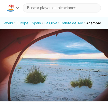
World
Europe
Spain
La Oliva
Caleta del Rio
Acampar