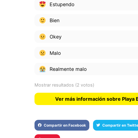
Estupendo
Bien
Okey
Malo
Realmente malo
Mostrar resultados
(2 votos)
Ver más información sobre Playa 
Compartir en Facebook
Compartir en Twitte