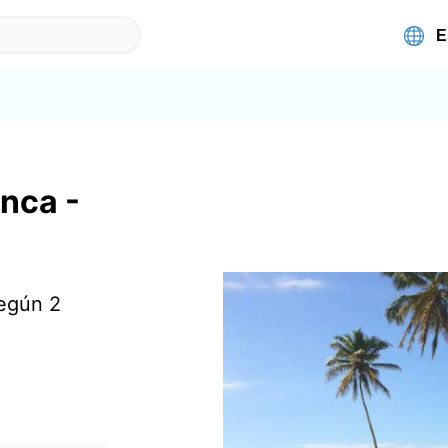
nca -
según 2