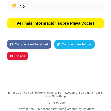
No
Ver más información sobre Playa Cocles
Compartir en Facebook
Compartir en Twitter
Pin eso
Emojis by Twemoji (Twitter). Icons by Fontawesome. Some data from ©
OpenStreetMap.
Terms of Use
Copyright ©
2026
beachnearby.com | Created by
@gvrizzo