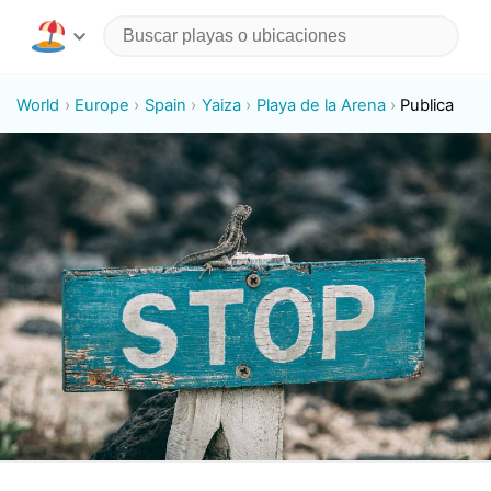
World
Europe
Spain
Yaiza
Playa de la Arena
Publica