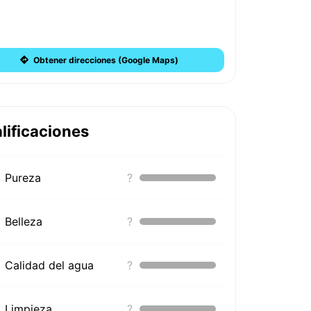
Obtener direcciones (Google Maps)
lificaciones
Pureza
?
Belleza
?
Calidad del agua
?
Limpieza
?