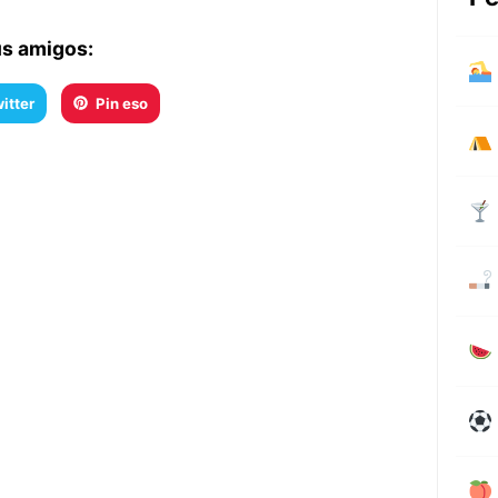
us amigos:
itter
Pin eso