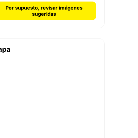
Por supuesto, revisar imágenes
sugeridas
apa