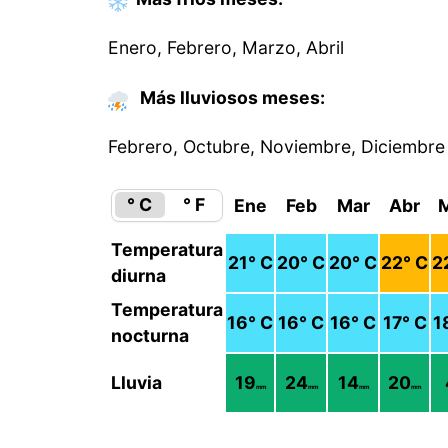
Enero, Febrero, Marzo, Abril
Más lluviosos meses:
Febrero, Octubre, Noviembre, Diciembre
° C
° F
Ene
Feb
Mar
Abr
Temperatura
21
° C
20
° C
20
° C
22
° C
2
diurna
Temperatura
16
° C
16
° C
16
° C
17
° C
1
nocturna
Lluvia
19
24
14
20
mm
mm
mm
mm