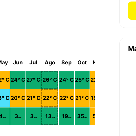
M
May
Jun
Jul
Ago
Sep
Oct
Nov
Dic
2
° C
24
° C
27
° C
26
° C
24
° C
25
° C
22
° C
22
° C
8
° C
20
° C
21
° C
22
° C
22
° C
21
° C
19
° C
18
° C
4
3
3
13
19
35
50
36
mm
mm
mm
mm
mm
mm
mm
mm