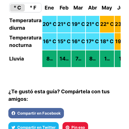
° C
° F
Ene
Feb
Mar
Abr
May
Jun
Temperatura
20
° C
21
° C
19
° C
21
° C
22
° C
23
° C
diurna
Temperatura
16
° C
15
° C
16
° C
17
° C
18
° C
19
° C
nocturna
Lluvia
8
14
7
8
1
1
mm
mm
mm
mm
mm
mm
¿Te gustó esta guía? Compártela con tus
amigos:
Compartir en Facebook
Compartir en Twitter
Pin eso