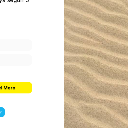
aya según 3
el Moro
r