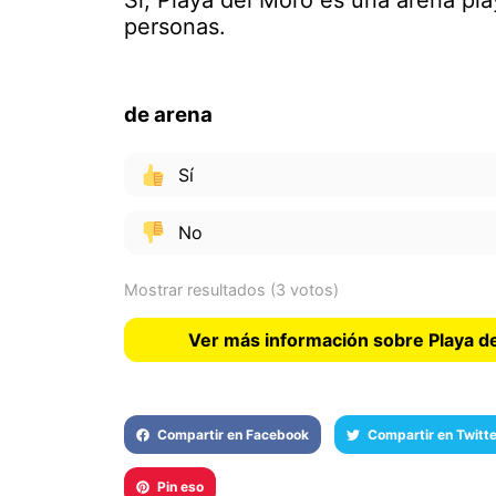
Sí, Playa del Moro es una arena pl
personas.
de arena
Sí
No
Mostrar resultados
(3 votos)
Ver más información sobre Playa d
Compartir en Facebook
Compartir en Twitte
Pin eso