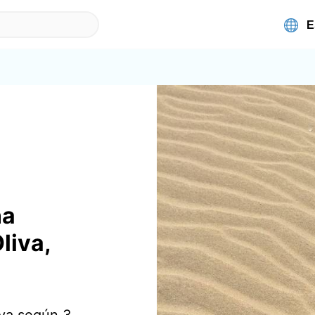
na
liva,