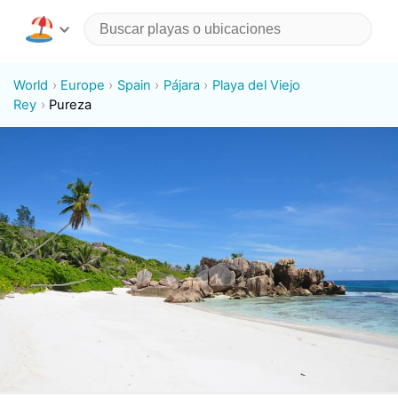
World
Europe
Spain
Pájara
Playa del Viejo
Rey
Pureza