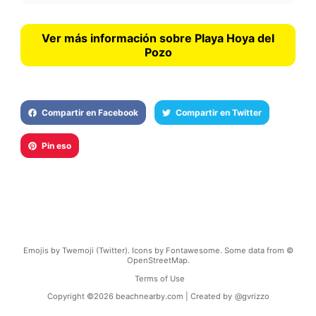
Ver más información sobre Playa Hoya del
Pozo
Compartir en Facebook
Compartir en Twitter
Pin eso
Emojis by Twemoji (Twitter). Icons by Fontawesome. Some data from ©
OpenStreetMap.
Terms of Use
Copyright ©
2026
beachnearby.com | Created by
@gvrizzo