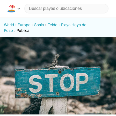
World
Europe
Spain
Telde
Playa Hoya del
Pozo
Publica