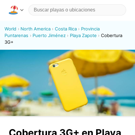
World
North America
Costa Rica
Provincia
Puntarenas
Puerto Jiménez
Playa Zapote
Cobertura
3G+
Cobertura 3G+ en Playa