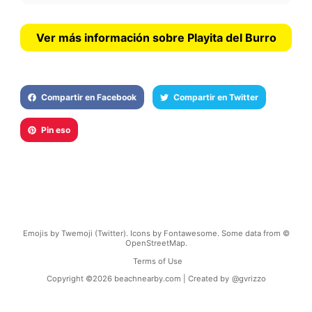
Ver más información sobre Playita del Burro
Compartir en Facebook
Compartir en Twitter
Pin eso
Emojis by Twemoji (Twitter). Icons by Fontawesome. Some data from ©
OpenStreetMap.
Terms of Use
Copyright ©
2026
beachnearby.com | Created by
@gvrizzo