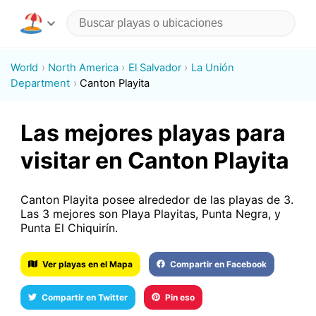
World
North America
El Salvador
La Unión
Department
Canton Playita
Las mejores playas para
visitar en Canton Playita
Canton Playita posee alrededor de las playas de 3.
Las 3 mejores son Playa Playitas, Punta Negra, y
Punta El Chiquirín.
Ver playas en el Mapa
Compartir en Facebook
Compartir en Twitter
Pin eso