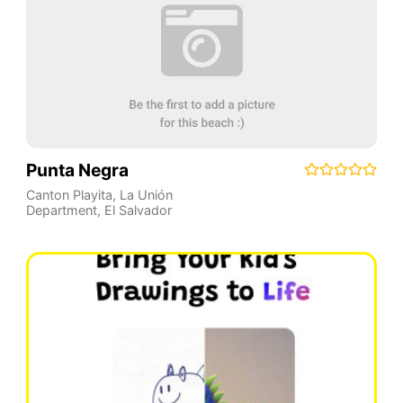
Punta Negra
Canton Playita
,
La Unión
Department
,
El Salvador