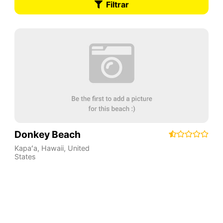
Filtrar
Donkey Beach
Kapaʻa
,
Hawaii
,
United
States