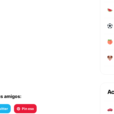
Ac
us amigos:
itter
Pin eso