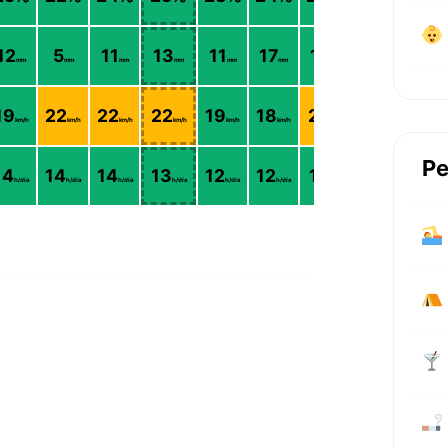
12
5
11
13
11
17
16
20
mm
mm
mm
mm
mm
mm
mm
mm
19
22
22
22
19
18
21
19
km/h
km/h
km/h
km/h
km/h
km/h
km/h
km/h
Pe
14
14
14
13
12
12
11
11
h/día
h/día
h/día
h/día
h/día
h/día
h/día
h/día