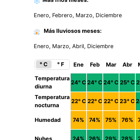
Enero, Febrero, Marzo, Diciembre
Más lluviosos meses:
Enero, Marzo, Abril, Diciembre
° C
° F
Ene
Feb
Mar
Abr
Temperatura
24
° C
24
° C
24
° C
25
° C
2
diurna
Temperatura
22
° C
22
° C
22
° C
23
° C
2
nocturna
Humedad
74
%
74
%
75
%
76
%
Nubes
24
%
26
%
29
%
28
%