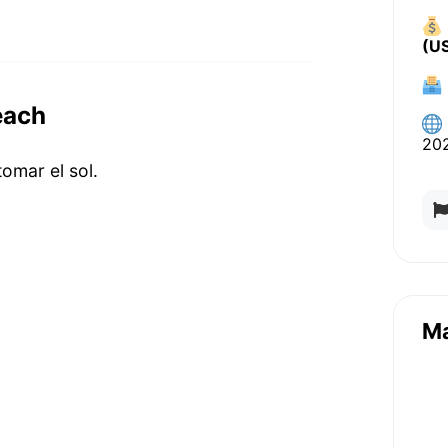
(U
each
20
omar el sol.
M