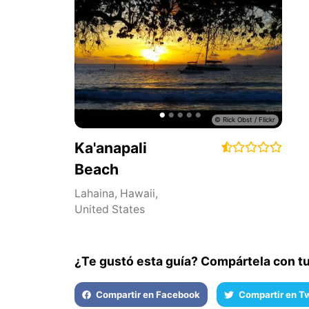
Ka'anapali
Beach
Lahaina
,
Hawaii
,
United States
¿Te gustó esta guía? Compártela con t
Compartir en Facebook
Compartir en Tw