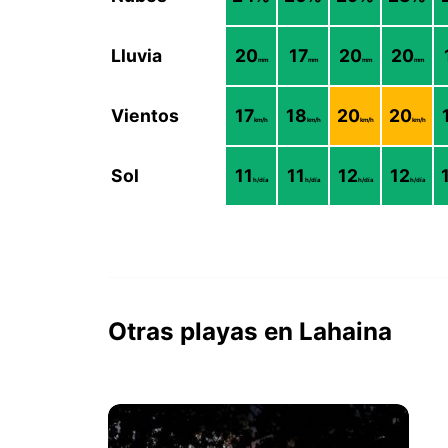
Lluvia
20
17
20
20
mm
mm
mm
mm
Vientos
17
18
20
20
km/h
km/h
km/h
km/h
Sol
11
11
12
12
h/día
h/día
h/día
h/día
Otras playas en Lahaina