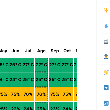
May
Jun
Jul
Ago
Sep
Oct
Nov
Dic
5
° C
26
° C
27
° C
27
° C
27
° C
27
° C
26
° C
25
° C
4
° C
24
° C
25
° C
25
° C
25
° C
25
° C
24
° C
23
° C
75
%
75
%
76
%
76
%
75
%
75
%
75
%
75
%
25
%
22
%
24
%
25
%
23
%
24
%
26
%
25
%