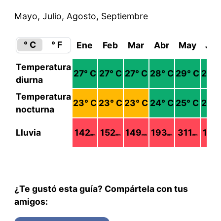
Mayo, Julio, Agosto, Septiembre
° C
° F
Ene
Feb
Mar
Abr
May
Jun
Temperatura
27
° C
27
° C
27
° C
28
° C
29
° C
29
° 
diurna
Temperatura
23
° C
23
° C
23
° C
24
° C
25
° C
25
° 
nocturna
Lluvia
142
152
149
193
311
187
mm
mm
mm
mm
mm
m
¿Te gustó esta guía? Compártela con tus
amigos: