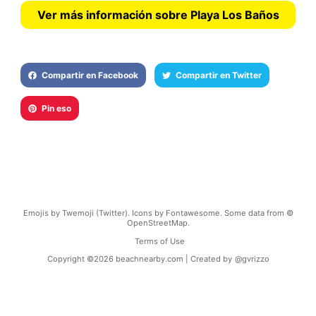
Ver más información sobre Playa Los Baños
Compartir en Facebook
Compartir en Twitter
Pin eso
Emojis by Twemoji (Twitter). Icons by Fontawesome. Some data from ©
OpenStreetMap.
Terms of Use
Copyright ©
2026
beachnearby.com | Created by
@gvrizzo