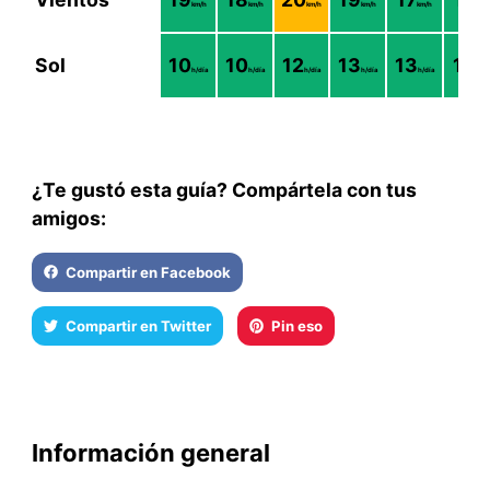
km/h
km/h
km/h
km/h
km/h
km/h
Sol
10
10
12
13
13
12
h/día
h/día
h/día
h/día
h/día
h/dí
¿Te gustó esta guía? Compártela con tus
amigos:
Compartir en Facebook
Compartir en Twitter
Pin eso
Información general