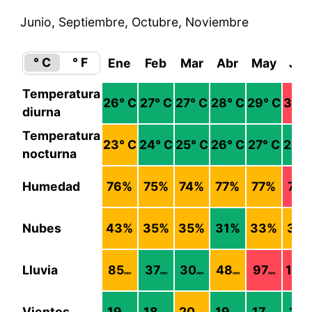
Junio, Septiembre, Octubre, Noviembre
° C
° F
Ene
Feb
Mar
Abr
May
Jun
Temperatura
26
° C
27
° C
27
° C
28
° C
29
° C
30
° 
diurna
Temperatura
23
° C
24
° C
25
° C
26
° C
27
° C
28
° 
nocturna
Humedad
76
%
75
%
74
%
77
%
77
%
79
Nubes
43
%
35
%
35
%
31
%
33
%
38
Lluvia
85
37
30
48
97
180
mm
mm
mm
mm
mm
m
Vientos
19
18
20
19
17
17