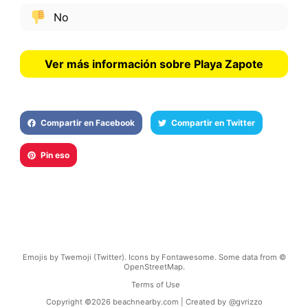
No
Ver más información sobre Playa Zapote
Compartir en Facebook
Compartir en Twitter
Pin eso
Emojis by Twemoji (Twitter). Icons by Fontawesome. Some data from ©
OpenStreetMap.
Terms of Use
Copyright ©
2026
beachnearby.com | Created by
@gvrizzo