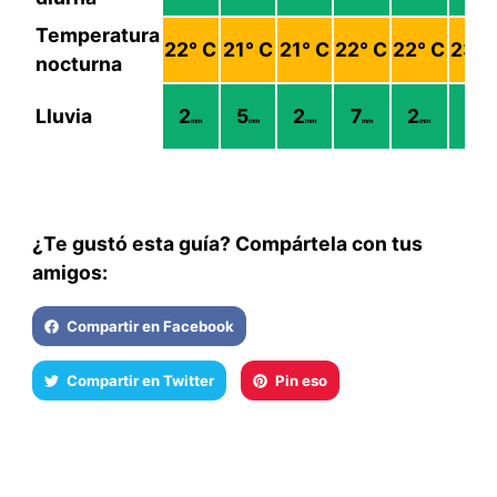
Temperatura
22
° C
21
° C
21
° C
22
° C
22
° C
23
° 
nocturna
Lluvia
2
5
2
7
2
8
mm
mm
mm
mm
mm
mm
¿Te gustó esta guía? Compártela con tus
amigos:
Compartir en Facebook
Compartir en Twitter
Pin eso