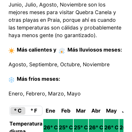
Junio, Julio, Agosto, Noviembre son los
mejores meses para visitar Quebra Canela y
otras playas en Praia, porque ahí es cuando
las temperaturas son cálidas y probablemente
haya menos gente (no garantizado).
Más calientes
y
Más lluviosos
meses
:
Agosto, Septiembre, Octubre, Noviembre
Más fríos
meses
:
Enero, Febrero, Marzo, Mayo
° C
° F
Ene
Feb
Mar
Abr
May
Jun
Temperatura
26
° C
25
° C
25
° C
26
° C
26
° C
26
° 
diurna