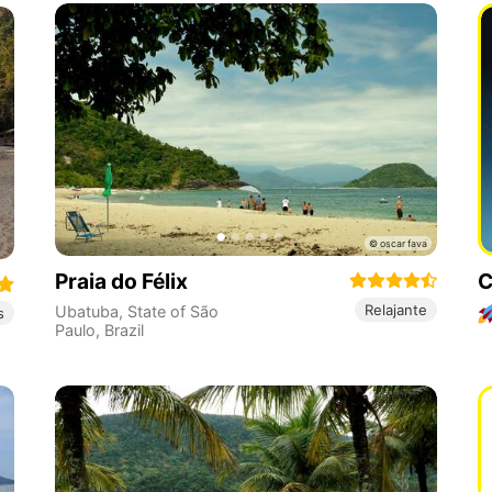
Praia do Félix
C
Relajante
Ubatuba
,
State of São
s
Paulo
,
Brazil