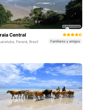
raia Central
Familiares y amigos
uaratuba
,
Paraná
,
Brazil