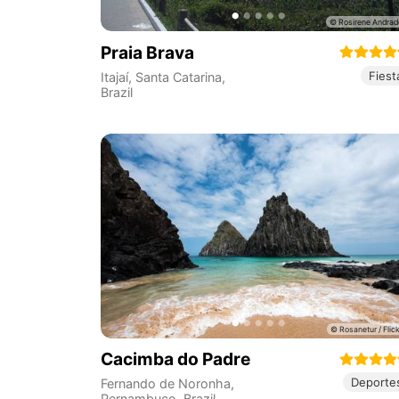
Praia Brava
Fiest
Itajaí
,
Santa Catarina
,
Brazil
Cacimba do Padre
Deporte
Fernando de Noronha
,
Pernambuco
,
Brazil