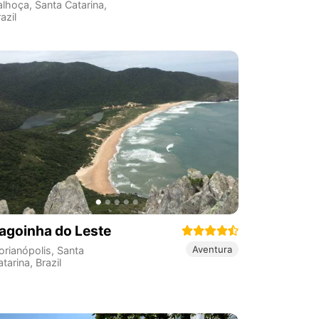
alhoça
,
Santa Catarina
,
azil
agoinha do Leste
Aventura
orianópolis
,
Santa
atarina
,
Brazil