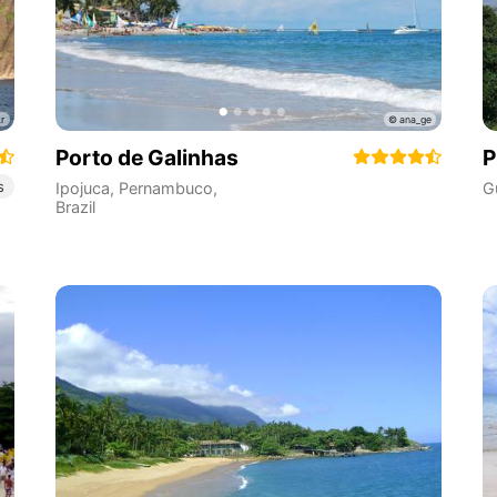
Porto de Galinhas
P
s
Ipojuca
,
Pernambuco
,
G
Brazil