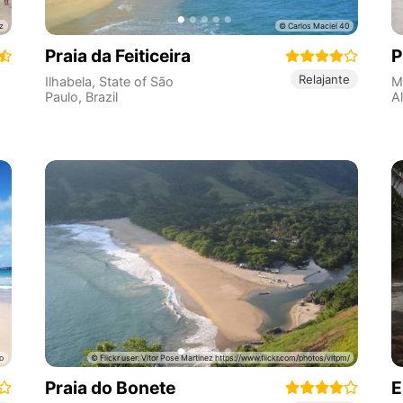
Praia da Feiticeira
P
Relajante
Ilhabela
,
State of São
M
Paulo
,
Brazil
A
Praia do Bonete
E