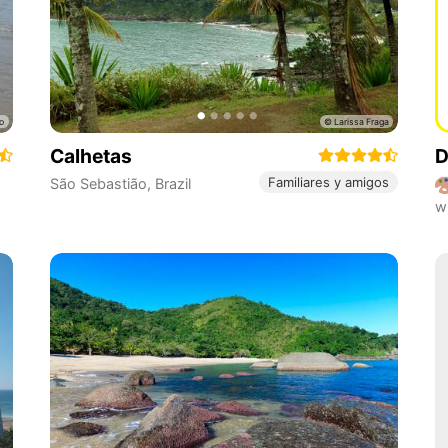
Calhetas
D
Familiares y amigos
São Sebastião
,
Brazil
w