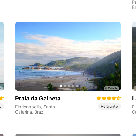
P
Br
Praia da Galheta
L
s
Relajante
Florianópolis
,
Santa
Fl
Catarina
,
Brazil
C