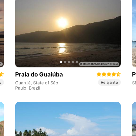
Praia do Guaiúba
P
s
Relajante
Guarujá
,
State of São
S
Paulo
,
Brazil