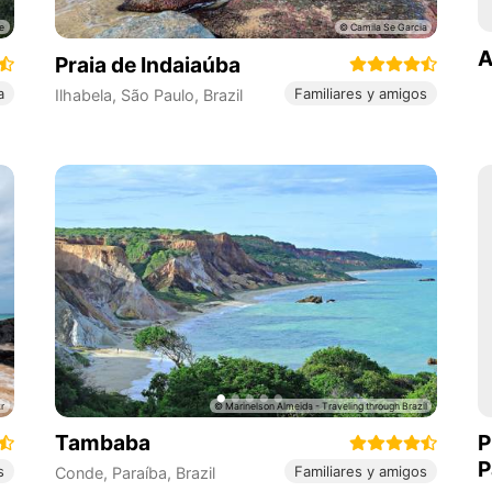
A
Praia de Indaiaúba
a
Familiares y amigos
Ilhabela
,
São Paulo
,
Brazil
Tambaba
P
P
s
Familiares y amigos
Conde
,
Paraíba
,
Brazil