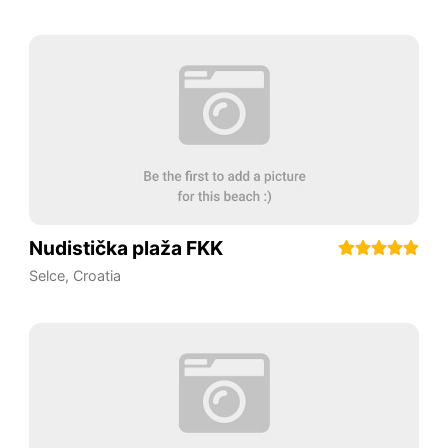
Nudistička plaža FKK
Selce
,
Croatia