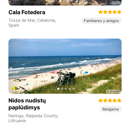
Cala Fotedera
Tossa de Mar
,
Catalonia
,
Familiares y amigos
Spain
Nidos nudistų
paplūdimys
Relajante
Neringa
,
Klaipeda County
,
Lithuania