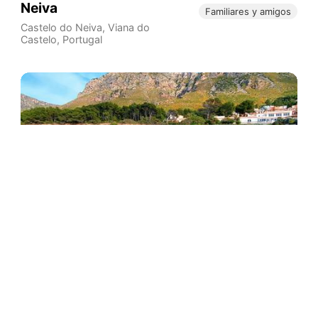
Neiva
Familiares y amigos
Castelo do Neiva
,
Viana do
Castelo
,
Portugal
Cala Mata
Betlem, Artà, Mallorca
,
Spain
Familiares y amigos