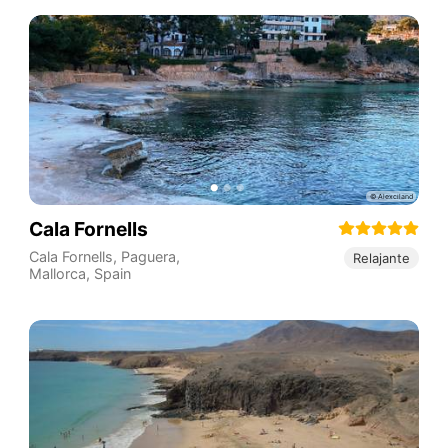
Cala Fornells
Cala Fornells, Paguera,
Relajante
Mallorca
,
Spain