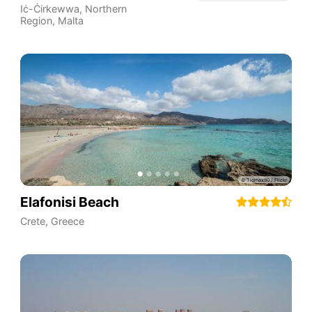
Iċ-Ċirkewwa
,
Northern
Region
,
Malta
Elafonisi Beach
Crete
,
Greece