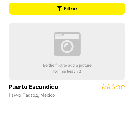
Filtrar
Puerto Escondido
Ранчо Пакард
,
Mexico