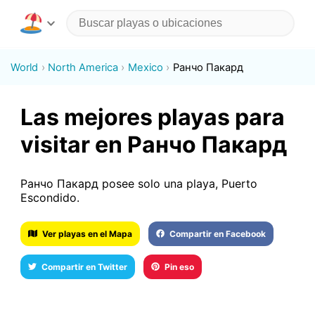
World
North America
Mexico
Ранчо Пакард
Las mejores playas para
visitar en Ранчо Пакард
Ранчо Пакард posee solo una playa, Puerto
Escondido.
Ver playas en el Mapa
Compartir en Facebook
Compartir en Twitter
Pin eso