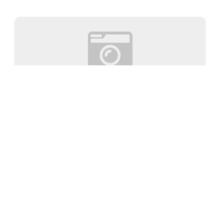
Mr Sanchos
Playa Mía
,
Quintana Roo
,
Mexico