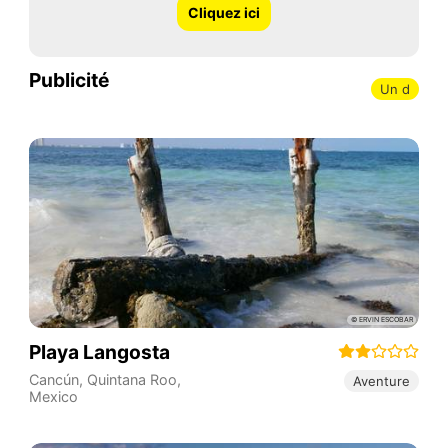
Cliquez ici
Publicité
Un d
Playa Langosta
Cancún
,
Quintana Roo
,
Aventure
Mexico