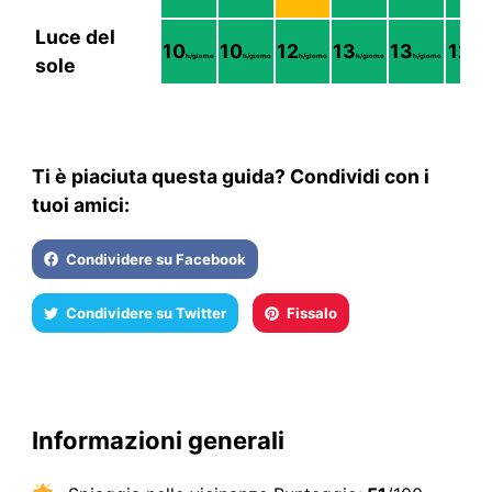
Luce del
10
10
12
13
13
12
h/giorno
h/giorno
h/giorno
h/giorno
h/giorno
h/gior
sole
Ti è piaciuta questa guida? Condividi con i
tuoi amici:
Condividere su Facebook
Condividere su Twitter
Fissalo
Informazioni generali