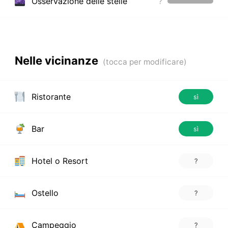
Osservazione delle stelle
?
Nelle vicinanze
Ristorante
sì
Bar
sì
Hotel o Resort
?
Ostello
?
Campeggio
?