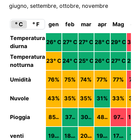
giugno, settembre, ottobre, novembre
° C
° F
gen
feb
mar
apr
Mag
giu
Temperatura
26
° C
27
° C
27
° C
28
° C
29
° C
30
° 
diurna
Temperatura
23
° C
24
° C
25
° C
26
° C
27
° C
28
° 
notturna
Umidità
76
%
75
%
74
%
77
%
77
%
79
Nuvole
43
%
35
%
35
%
31
%
33
%
38
Pioggia
85
37
30
48
97
180
mm
mm
mm
mm
mm
m
venti
19
18
20
19
17
17
km/h
km/h
km/h
km/h
km/h
km/h