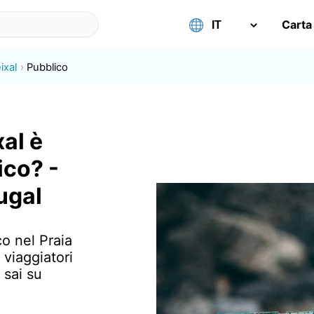
Carta
ixal
Pubblico
al è
ico? -
ugal
o nel Praia
 viaggiatori
 sai su