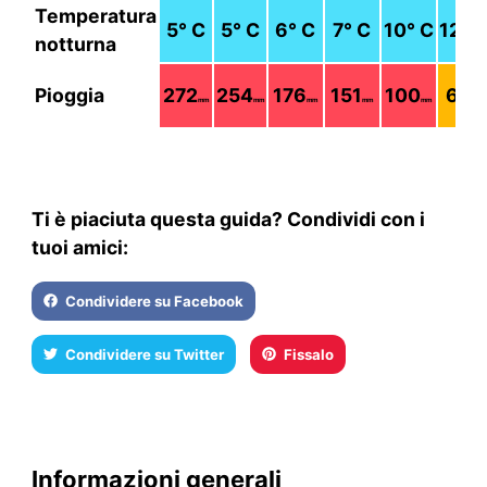
Temperatura
5
° C
5
° C
6
° C
7
° C
10
° C
12
° 
notturna
Pioggia
272
254
176
151
100
62
mm
mm
mm
mm
mm
mm
Ti è piaciuta questa guida? Condividi con i
tuoi amici:
Condividere su Facebook
Condividere su Twitter
Fissalo
Informazioni generali