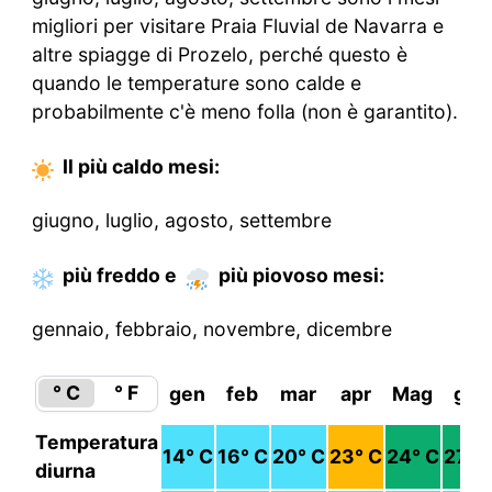
migliori per visitare Praia Fluvial de Navarra e
altre spiagge di Prozelo, perché questo è
quando le temperature sono calde e
probabilmente c'è meno folla (non è garantito).
Il più caldo
mesi
:
giugno, luglio, agosto, settembre
più freddo
e
più piovoso
mesi
:
gennaio, febbraio, novembre, dicembre
° C
° F
gen
feb
mar
apr
Mag
giu
Temperatura
14
° C
16
° C
20
° C
23
° C
24
° C
27
° 
diurna