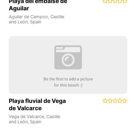
Playa del embalse de
Aguilar
Aguilar de Campoo
,
Castile
and León
,
Spain
Playa fluvial de Vega
de Valcarce
Vega de Valcarce
,
Castile
and León
,
Spain