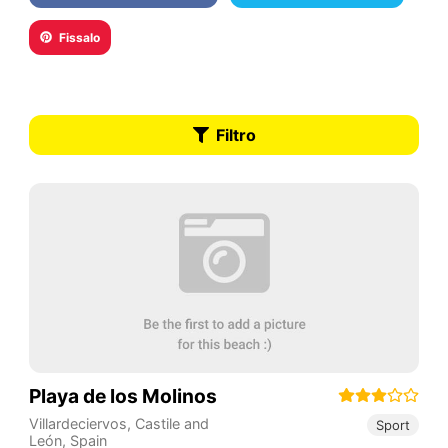
Fissalo
Filtro
Playa de los Molinos
Villardeciervos
,
Castile and
Sport
León
,
Spain