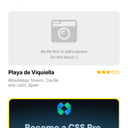
Playa de Viquiella
Ribadelago Nuevo
,
Castile
and León
,
Spain