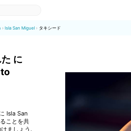
a
Isla San Miguel
タキシード
た に
rto
sla San
いることを共
けましょう.