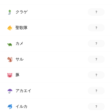
クラゲ
?
聖歌隊
?
カメ
?
サル
?
豚
?
アカエイ
?
イルカ
?