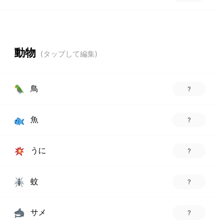
動物
鳥
?
魚
?
うに
?
蚊
?
サメ
?