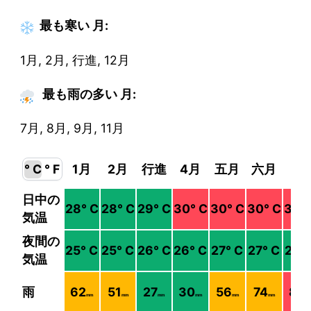
最も寒い
月
:
1月, 2月, 行進, 12月
最も雨の多い 月:
7月, 8月, 9月, 11月
° C
° F
1月
2月
行進
4月
五月
六月
7月
日中の
28
° C
28
° C
29
° C
30
° C
30
° C
30
° C
30
°
気温
夜間の
25
° C
25
° C
26
° C
26
° C
27
° C
27
° C
27
° 
気温
雨
62
51
27
30
56
74
86
mm
mm
mm
mm
mm
mm
m