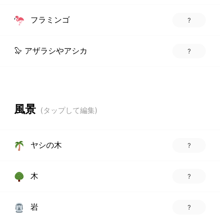
フラミンゴ
?
🦭 アザラシやアシカ
?
風景
ヤシの木
?
木
?
岩
?