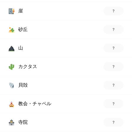
崖
?
砂丘
?
山
?
カクタス
?
貝殻
?
教会・チャペル
?
寺院
?