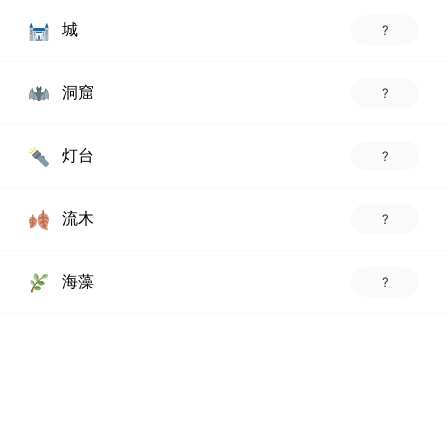
城
?
洞窟
?
灯台
?
流木
?
海藻
?