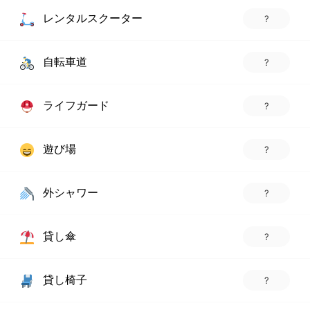
レンタルスクーター
?
自転車道
?
ライフガード
?
遊び場
?
外シャワー
?
貸し傘
?
貸し椅子
?