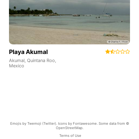
Playa Akumal
Akumal
,
Quintana Roo
,
Mexico
Emojis by Twemoji (Twitter). Icons by Fontawesome. Some data from ©
OpenStreetMap.
Terms of Use