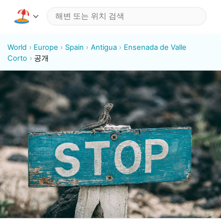
World
Europe
Spain
Antigua
Ensenada de Valle
Corto
공개