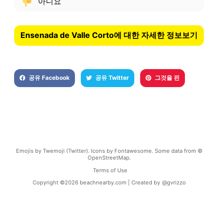
아니요
Ensenada de Valle Corto에 대한 자세한 정보보기
공유 Facebook
공유 Twitter
그것을 핀
Emojis by Twemoji (Twitter). Icons by Fontawesome. Some data from ©
OpenStreetMap.
Terms of Use
Copyright ©
2026
beachnearby.com | Created by
@gvrizzo