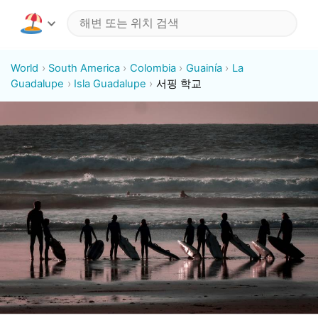
World
South America
Colombia
Guainía
La
Guadalupe
Isla Guadalupe
서핑 학교