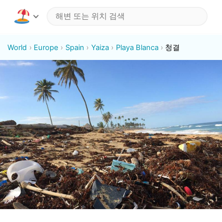
World
Europe
Spain
Yaiza
Playa Blanca
청결