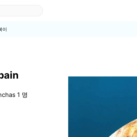
북이
pain
chas 1 명