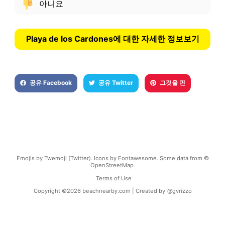
아니요
Playa de los Cardones에 대한 자세한 정보보기
공유 Facebook
공유 Twitter
그것을 핀
Emojis by Twemoji (Twitter). Icons by Fontawesome. Some data from ©
OpenStreetMap.
Terms of Use
Copyright ©
2026
beachnearby.com | Created by
@gvrizzo