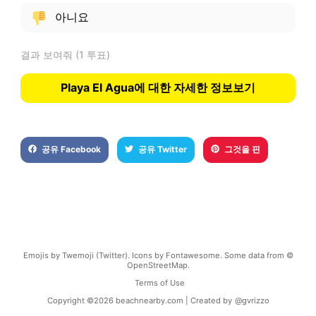
아니요
결과 보여줘
(1 투표)
Playa El Agua에 대한 자세한 정보보기
공유 Facebook
공유 Twitter
그것을 핀
Emojis by Twemoji (Twitter). Icons by Fontawesome. Some data from ©
OpenStreetMap.
Terms of Use
Copyright ©
2026
beachnearby.com | Created by
@gvrizzo