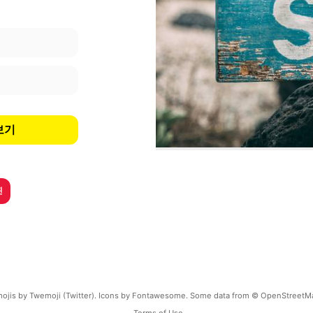
보기
핀
ojis by Twemoji (Twitter). Icons by Fontawesome. Some data from © OpenStreetM