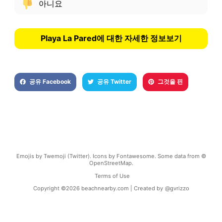
아니요
Playa La Pared에 대한 자세한 정보보기
공유 Facebook
공유 Twitter
그것을 핀
Emojis by Twemoji (Twitter). Icons by Fontawesome. Some data from ©
OpenStreetMap.
Terms of Use
Copyright ©
2026
beachnearby.com | Created by
@gvrizzo