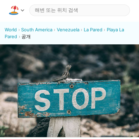
World
South America
Venezuela
La Pared
Playa La
Pared
공개