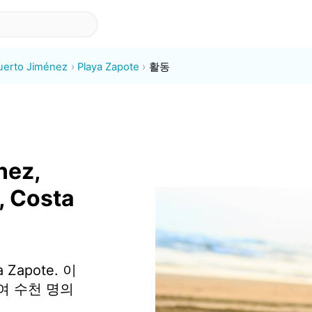
uerto Jiménez
Playa Zapote
활동
a
nez,
, Costa
Zapote. 이
여 수천 명의